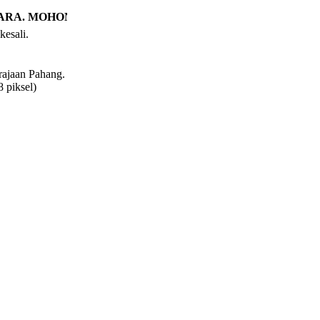
ARA. MOHON MAAF ATAS SEBARANG KESULITAN
kesali.
rajaan Pahang.
 piksel)