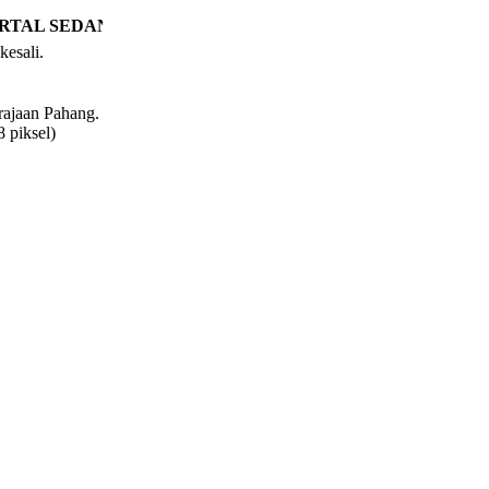
RTAL SEDANG DISELENGGARA. MOHON MAAF ATAS SE
kesali.
rajaan Pahang.
 piksel)